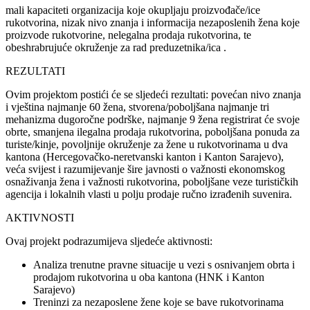
mali kapaciteti organizacija koje okupljaju proizvođače/ice
rukotvorina, nizak nivo znanja i informacija nezaposlenih žena koje
proizvode rukotvorine, nelegalna prodaja rukotvorina, te
obeshrabrujuće okruženje za rad preduzetnika/ica .
REZULTATI
Ovim projektom postići će se sljedeći rezultati: povećan nivo znanja
i vještina najmanje 60 žena, stvorena/poboljšana najmanje tri
mehanizma dugoročne podrške, najmanje 9 žena registrirat će svoje
obrte, smanjena ilegalna prodaja rukotvorina, poboljšana ponuda za
turiste/kinje, povoljnije okruženje za žene u rukotvorinama u dva
kantona (Hercegovačko-neretvanski kanton i Kanton Sarajevo),
veća svijest i razumijevanje šire javnosti o važnosti ekonomskog
osnaživanja žena i važnosti rukotvorina, poboljšane veze turističkih
agencija i lokalnih vlasti u polju prodaje ručno izrađenih suvenira.
AKTIVNOSTI
Ovaj projekt podrazumijeva sljedeće aktivnosti:
Analiza trenutne pravne situacije u vezi s osnivanjem obrta i
prodajom rukotvorina u oba kantona (HNK i Kanton
Sarajevo)
Treninzi za nezaposlene žene koje se bave rukotvorinama