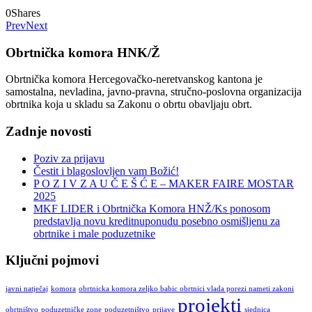
0
Shares
Prev
Next
Obrtnička komora HNK/Ž
Obrtnička komora Hercegovačko-neretvanskog kantona je
samostalna, nevladina, javno-pravna, stručno-poslovna organizacija
obrtnika koja u skladu sa Zakonu o obrtu obavljaju obrt.
Zadnje novosti
Poziv za prijavu
Čestit i blagoslovljen vam Božić!
P O Z I V Z A U Č E Š Ć E – MAKER FAIRE MOSTAR
2025
MKF LIDER i Obrtnička Komora HNŽ/Ks ponosom
predstavlja novu kreditnuponudu posebno osmišljenu za
obrtnike i male poduzetnike
Ključni pojmovi
javni natječaj
komora
obrtnicka komora zeljko babic obrtnici vlada porezi nameti zakoni
projekti
obrtništvo
poduzetničke zone
poduzetništvo
prijave
sjednica