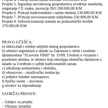
Projekt 5. Izgradnja inovativnog gospodarstva uvođenje standarda,
osiguranje CE znaka, inovacije ISO 200.000,00 KM
Projekt 6. Poticaji tradicionalnim i starim obrtima 230.000,00 KM
Projekt 7. POticaji novoosnovanim subjektima 250.000,00 KM
Projekt 8. Subvencioniranje kamata na poduzetničke kredite
270.000,00 KM
PRAVO UČEŠĆA:
a) mikro,mali i srednji subjekti malog gospodarstva
b) obrtnici registrirani u skladu sa Zakonom o obrtu i srodnim
djelatnostima “Sl.novine FBiH” br. 35/09, Uredom o vezanim i
posebnim obrtima, te obrtnici koji obavljaju obrtničku djelatnost u
skladu sa Uredbom o zažtiti tradicionalnih zanata
c) udruženja poduzetnika i obrtnika,
d) obrazovno – istraživačke institucije,
e) jedinice lokalne samouprave,
f) fizičke osobe – inovatori,
g učenici/ za stipendiranje
SADRŽAJ PRIJAVE:
– Zahtjev za projekt
– Obrazac projekta