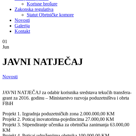
Korisne brošure
Zakonska regulativa
Statut Obrtničke komore
Novosti
Galerija
Kontakt
01
Jun
JAVNI NATJEČAJ
Novosti
JAVNI NATJEČAJ za odabir korisnika sredstava tekućih transfera-
grant za 2016. godinu – Ministarstvo razvoja poduzetništva i obrta
FBiH
Projekt 1. Izgradnja poduzetničkih zona 2.000.000,00 KM
Projekt 2. Poticaj inovatorima-pojedincima 27.000,00 KM
Projekt 3. Stipendiranje učenika za obrtnička zanimanja 63.000,00
KM
Projekt 4. Poticaj udruženjima obrtnika 100.000,00 KM