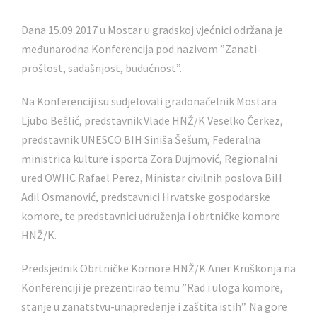
Dana 15.09.2017 u Mostar u gradskoj vjećnici održana je
međunarodna Konferencija pod nazivom ”Zanati-
prošlost, sadašnjost, budućnost”.
Na Konferenciji su sudjelovali gradonačelnik Mostara
Ljubo Bešlić, predstavnik Vlade HNŽ/K Veselko Čerkez,
predstavnik UNESCO BIH Siniša Šešum, Federalna
ministrica kulture i sporta Zora Dujmović, Regionalni
ured OWHC Rafael Perez, Ministar civilnih poslova BiH
Adil Osmanović, predstavnici Hrvatske gospodarske
komore, te predstavnici udruženja i obrtničke komore
HNŽ/K.
Predsjednik Obrtničke Komore HNŽ/K Aner Kruškonja na
Konferenciji je prezentirao temu ”Rad i uloga komore,
stanje u zanatstvu-unapređenje i zaštita istih”. Na gore