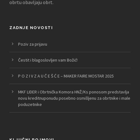
obrtu obavljaju obrt.
ZADNJE NOVOSTI
Poziv za prijavu
Čestit i blagoslovljen vam Božić!
P O Z I V Z A U Č E Š Ć E – MAKER FAIRE MOSTAR 2025
MKF LIDER i Obrtnička Komora HNŽ/Ks ponosom predstavlja
novu kreditnuponudu posebno osmišljenu za obrtnike i male
poduzetnike
KLJUČNI POJMOVI