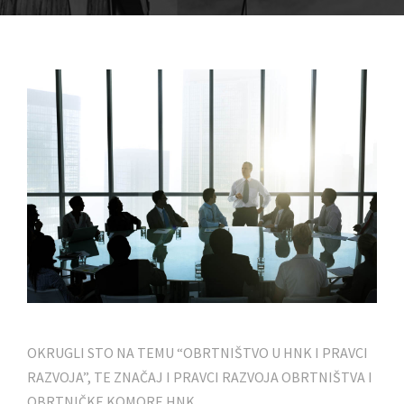
OKRUGLI STO NA TEMU “OBRTNIŠTVO U HNK I PRAVCI
RAZVOJA”, TE ZNAČAJ I PRAVCI RAZVOJA OBRTNIŠTVA I
OBRTNIČKE KOMORE HNK