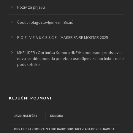
Poziv za prijavu
Čestit i blagoslovljen vam Božić!
P O Z I V Z A U Č E Š Ć E – MAKER FAIRE MOSTAR 2025
MKF LIDER i Obrtnička Komora HNŽ/Ks ponosom predstavlja
novu kreditnuponudu posebno osmišljenu za obrtnike i male
poduzetnike
KLJUČNI POJMOVI
JAVNI NATJEČAJ
KOMORA
OBRTNICKA KOMORA ZELJKO BABIC OBRTNICI VLADA POREZI NAMETI