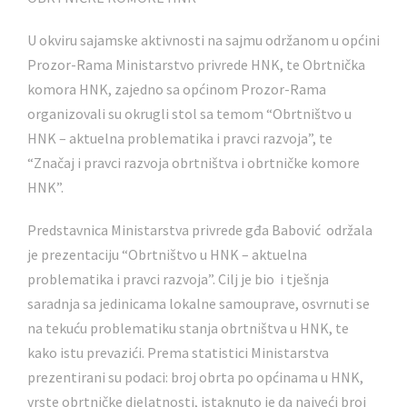
U okviru sajamske aktivnosti na sajmu održanom u općini
Prozor-Rama Ministarstvo privrede HNK, te Obrtnička
komora HNK, zajedno sa općinom Prozor-Rama
organizovali su okrugli stol sa temom “Obrtništvo u
HNK – aktuelna problematika i pravci razvoja”, te
“Značaj i pravci razvoja obrtništva i obrtničke komore
HNK”.
Predstavnica Ministarstva privrede gđa Babović održala
je prezentaciju “Obrtništvo u HNK – aktuelna
problematika i pravci razvoja”. Cilj je bio i tješnja
saradnja sa jedinicama lokalne samouprave, osvrnuti se
na tekuću problematiku stanja obrtništva u HNK, te
kako istu prevazići. Prema statistici Ministarstva
prezentirani su podaci: broj obrta po općinama u HNK,
vrste obrtničke djelatnosti, istaknuto je da najveći broj