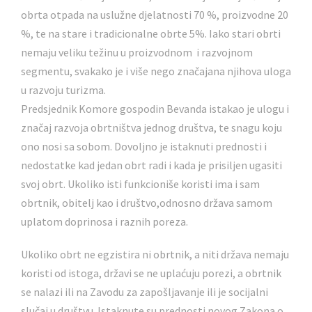
obrta otpada na uslužne djelatnosti 70 %, proizvodne 20
%, te na stare i tradicionalne obrte 5%. Iako stari obrti
nemaju veliku težinu u proizvodnom i razvojnom
segmentu, svakako je i više nego značajana njihova uloga
u razvoju turizma.
Predsjednik Komore gospodin Bevanda istakao je ulogu i
značaj razvoja obrtništva jednog društva, te snagu koju
ono nosi sa sobom. Dovoljno je istaknuti prednosti i
nedostatke kad jedan obrt radi i kada je prisiljen ugasiti
svoj obrt. Ukoliko isti funkcioniše koristi ima i sam
obrtnik, obitelj kao i društvo,odnosno država samom
uplatom doprinosa i raznih poreza.
Ukoliko obrt ne egzistira ni obrtnik, a niti država nemaju
koristi od istoga, državi se ne uplaćuju porezi, a obrtnik
se nalazi ili na Zavodu za zapošljavanje ili je socijalni
slučaj u društvu. Istaknute su prednosti novog Zakona o