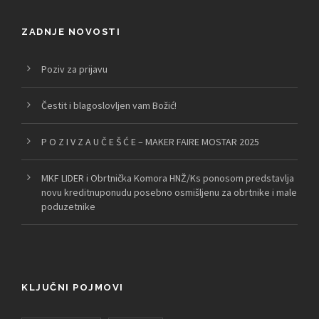
ZADNJE NOVOSTI
Poziv za prijavu
Čestit i blagoslovljen vam Božić!
P O Z I V Z A U Č E Š Ć E – MAKER FAIRE MOSTAR 2025
MKF LIDER i Obrtnička Komora HNŽ/Ks ponosom predstavlja
novu kreditnuponudu posebno osmišljenu za obrtnike i male
poduzetnike
KLJUČNI POJMOVI