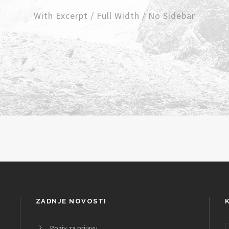
With Excerpt / Full Width / No Sidebar
ZADNJE NOVOSTI
Poziv za prijavu