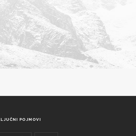
KLJUČNI POJMOVI