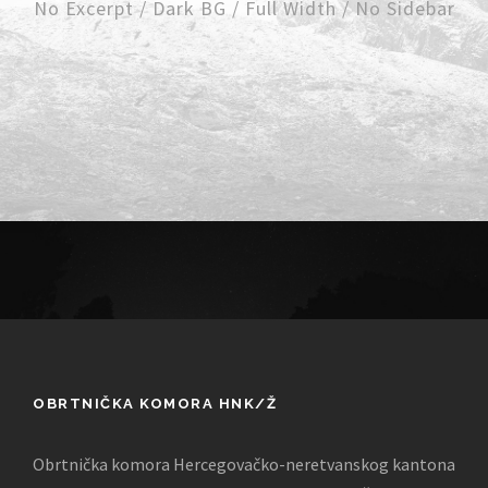
No Excerpt / Dark BG / Full Width / No Sidebar
OBRTNIČKA KOMORA HNK/Ž
Obrtnička komora Hercegovačko-neretvanskog kantona