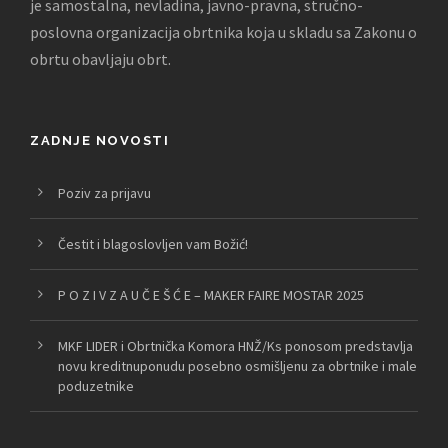
je samostalna, nevladina, javno-pravna, stručno-
poslovna organizacija obrtnika koja u skladu sa Zakonu o
obrtu obavljaju obrt.
ZADNJE NOVOSTI
Poziv za prijavu
Čestit i blagoslovljen vam Božić!
P O Z I V Z A U Č E Š Ć E – MAKER FAIRE MOSTAR 2025
MKF LIDER i Obrtnička Komora HNŽ/Ks ponosom predstavlja
novu kreditnuponudu posebno osmišljenu za obrtnike i male
poduzetnike