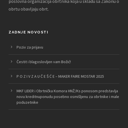
poslovna organizacija obrtnika koja u skladu sa Zakonu o
obrtu obavljaju obrt.
ZADNJE NOVOSTI
Poziv za prijavu
Čestit i blagoslovljen vam Božić!
P O Z I V Z A U Č E Š Ć E – MAKER FAIRE MOSTAR 2025
MKF LIDER i Obrtnička Komora HNŽ/Ks ponosom predstavlja
novu kreditnuponudu posebno osmišljenu za obrtnike i male
poduzetnike