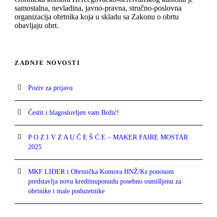
samostalna, nevladina, javno-pravna, stručno-poslovna
organizacija obrtnika koja u skladu sa Zakonu o obrtu
obavljaju obrt.
ZADNJE NOVOSTI
Poziv za prijavu
Čestit i blagoslovljen vam Božić!
P O Z I V Z A U Č E Š Ć E – MAKER FAIRE MOSTAR
2025
MKF LIDER i Obrtnička Komora HNŽ/Ks ponosom
predstavlja novu kreditnuponudu posebno osmišljenu za
obrtnike i male poduzetnike