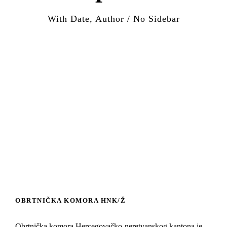
With Date, Author / No Sidebar
OBRTNIČKA KOMORA HNK/Ž
Obrtnička komora Hercegovačko-neretvanskog kantona je