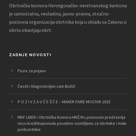
Obrtnička komora Hercegovačko-neretvanskog kantona
je samostalna, nevladina, javno-pravna, stručno-
poslovna organizacija obrtnika koja u skladu sa Zakonu o
obrtu obavljaju obrt.
ZADNJE NOVOSTI
Poziv za prijavu
Čestit i blagoslovljen vam Božić!
P O Z I V Z A U Č E Š Ć E – MAKER FAIRE MOSTAR 2025
MKF LIDER i Obrtnička Komora HNŽ/Ks ponosom predstavlja
novu kreditnuponudu posebno osmišljenu za obrtnike i male
poduzetnike