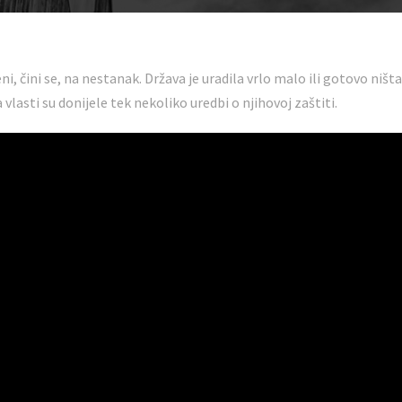
i, čini se, na nestanak. Država je uradila vrlo malo ili gotovo ništa 
 a vlasti su donijele tek nekoliko uredbi o njihovoj zaštiti.