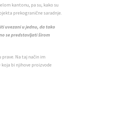
ijelom kantonu, pa su, kako su
projekta prekogranične saradnje.
ti uvezani u jednu, da tako
no se predstavljati širom
u prave. Na taj način im
 koja bi njihove proizvode