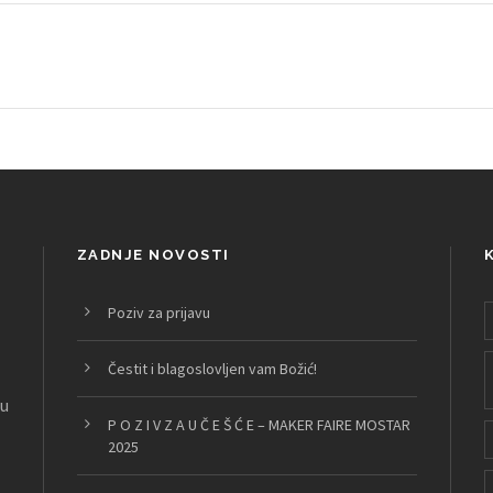
ZADNJE NOVOSTI
Poziv za prijavu
Čestit i blagoslovljen vam Božić!
nu
P O Z I V Z A U Č E Š Ć E – MAKER FAIRE MOSTAR
2025