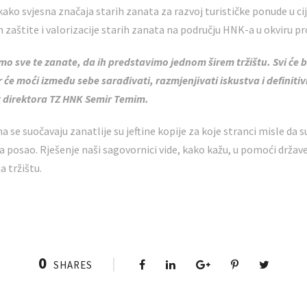
kako svjesna značaja starih zanata za razvoj turističke ponude u c
m zaštite i valorizacije starih zanata na području HNK-a u okviru 
 sve te zanate, da ih predstavimo jednom širem tržištu. Svi će bi
će moći između sebe sarađivati, razmjenjivati iskustva i definitiv
k direktora TZ HNK Semir Temim.
 se suočavaju zanatlije su jeftine kopije za koje stranci misle da s
 posao. Rješenje naši sagovornici vide, kako kažu, u pomoći države
a tržištu.
0
SHARES