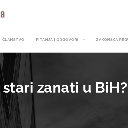
ČLANSTVO
PITANJA I ODGOVORI
ZAKONSKA REG
 stari zanati u BiH?