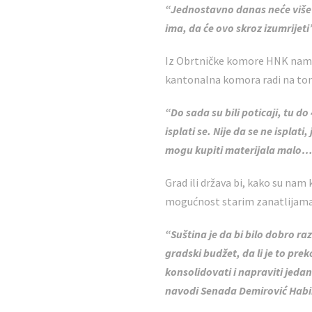
“Jednostavno danas neće više lj
ima, da će ovo skroz izumrijet
Iz Obrtničke komore HNK nam po
kantonalna komora radi na tom
“Do sada su bili poticaji, tu do
isplati se. Nije da se ne isplat
mogu kupiti materijala malo…”
Grad ili država bi, kako su nam
mogućnost starim zanatlijama 
“Suština je da bi bilo dobro raz
gradski budžet, da li je to prek
konsolidovati i napraviti jeda
navodi Senada Demirović Habib