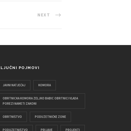
NEXT
KLJUČNI POJMOVI
JAVNI NATJEČAJ
KOMORA
OBRTNICKA KOMORA ZELJKO BABIC OBRTNICI VLADA
POREZI NAMETI ZAKONI
OBRTNIŠTVO
PODUZETNIČKE ZONE
PODUZETNIŠTVO
PRIJAVE
PROJEKTI