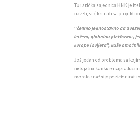
Turistička zajednica HNK je ite
naveli, već krenuli sa projekto
“Želimo jednostavno da uvezemo
kažem, globalnu platformu, jer 
Evrope i svijeta”, kaže omoćni
Još jedan od problema sa kojima
nelojalna konkurencija oduzima
morala snažnije pozicionirati n