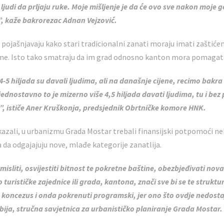
udi da prljaju ruke. Moje mišljenje je da će ovo sve nakon moje ge
i”, kaže bakrorezac Adnan Vejzović.
jašnjavaju kako stari tradicionalni zanati moraju imati zaštićen
e. Isto tako smatraju da im grad odnosno kanton mora pomagati 
 4-5 hiljada su davali ljudima, ali na današnje cijene, recimo bakra
i, jednostavno to je mizerno više 4,5 hiljada davati ljudima, tu i be
, ističe Aner Kruškonja, predsjednik Obrtničke komore HNK.
 kazali, u urbanizmu Grada Mostar trebali finansijski potpomoći nek
da odgajajuju nove, mlađe kategorije zanatlija.
misliti, osvijestiti bitnost te pokretne baštine, obezbjeđivati novac
o turističke zajednice ili grada, kantona, znači sve bi se te strukt
n koncezus i onda pokrenuti programski, jer ono što ovdje nedostaj
ija, stručna savjetnica za urbanističko planiranje Grada Mostar.