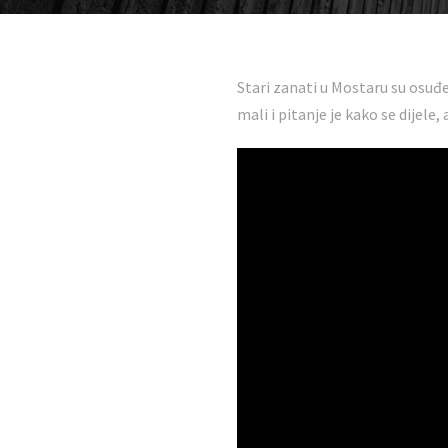
Stari zanati u Mostaru su osuđen
mali i pitanje je kako se dijele,