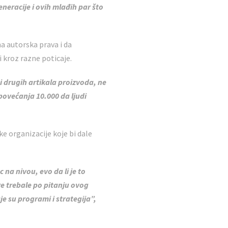
neracije i ovih mlađih par što
a autorska prava i da
kroz razne poticaje.
 i drugih artikala proizvoda, ne
z povećanja 10.000 da ljudi
e organizacije koje bi dale
 na nivou, evo da li je to
ure trebale po pitanju ovog
e su programi i strategija”,