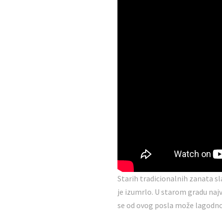
Starih tradicionalnih zanata s
je izumrlo. U starom gradu najv
se od ovog posla može lagodno ži