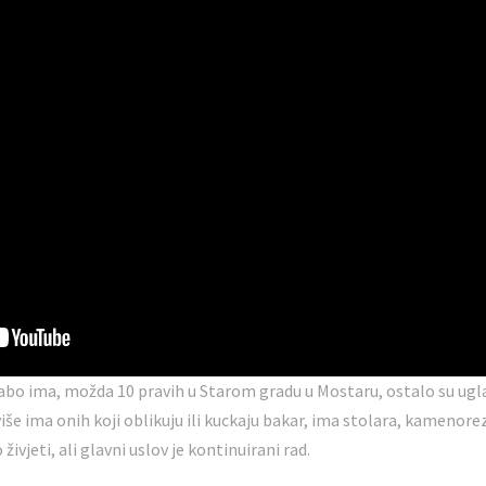
labo ima, možda 10 pravih u Starom gradu u Mostaru, ostalo su ug
iše ima onih koji oblikuju ili kuckaju bakar, ima stolara, kamenore
vjeti, ali glavni uslov je kontinuirani rad.