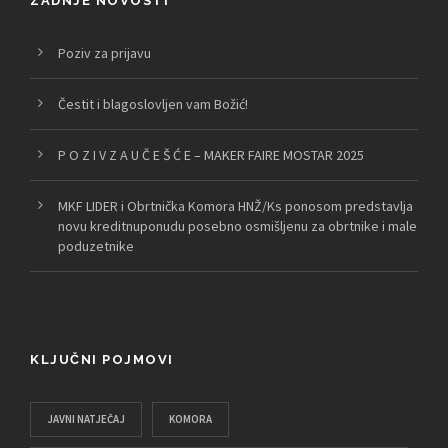
ZADNJE NOVOSTI
Poziv za prijavu
Čestit i blagoslovljen vam Božić!
P O Z I V Z A U Č E Š Ć E – MAKER FAIRE MOSTAR 2025
MKF LIDER i Obrtnička Komora HNŽ/Ks ponosom predstavlja
novu kreditnuponudu posebno osmišljenu za obrtnike i male
poduzetnike
KLJUČNI POJMOVI
JAVNI NATJEČAJ
KOMORA