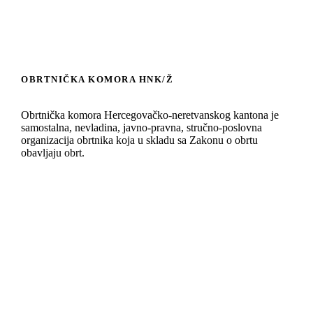
BASIC VERTICAL INFO TWO
BASI
BASIC HORIZONTAL INFO
FU
MULTIPLE GALLERY WITH
PROJE
VIDEO WITH VERTICAL INFO
GALLE
OBRTNIČKA KOMORA HNK/Ž
HORIZONTAL INFO
Obrtnička komora Hercegovačko-neretvanskog kantona je
samostalna, nevladina, javno-pravna, stručno-poslovna
organizacija obrtnika koja u skladu sa Zakonu o obrtu
obavljaju obrt.