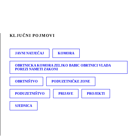
 INFO
BASIC VERTICAL INFO
STYLE
PROJECT CREATIVE STYLE
ONTAL
GALLERY WITH VERTICAL
STYLE
KLJUČNI POJMOVI
INFO
JAVNI NATJEČAJ
KOMORA
OBRTNICKA KOMORA ZELJKO BABIC OBRTNICI VLADA
POREZI NAMETI ZAKONI
OBRTNIŠTVO
PODUZETNIČKE ZONE
PODUZETNIŠTVO
PRIJAVE
PROJEKTI
SJEDNICA