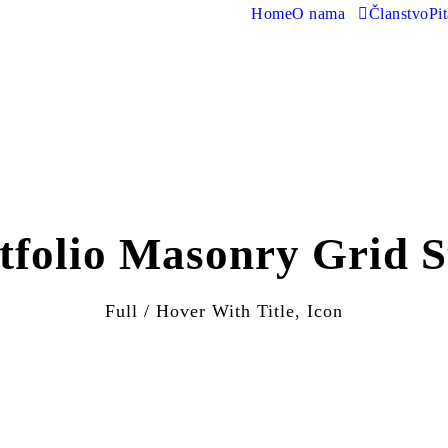
Home
O nama
Članstvo
Pi
tfolio Masonry Grid S
Full / Hover With Title, Icon