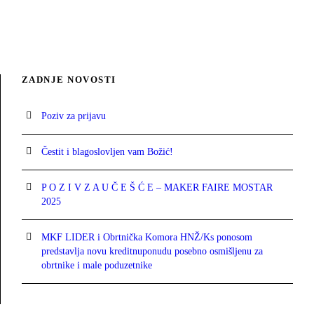
C HORIZONTAL INFO
BASIC HORIZONTAL
LL IMAGE STYLE
PROJECT SERVICE 
CT HALF BOX STYLE
VIDEO WITH HORIZ
RY WITH HORIZONTAL
PROJECT SERVICE 
ZADNJE NOVOSTI
THREE
TWO
INFO
INFO
TWO
Poziv za prijavu
Čestit i blagoslovljen vam Božić!
P O Z I V Z A U Č E Š Ć E – MAKER FAIRE MOSTAR
2025
MKF LIDER i Obrtnička Komora HNŽ/Ks ponosom
predstavlja novu kreditnuponudu posebno osmišljenu za
obrtnike i male poduzetnike