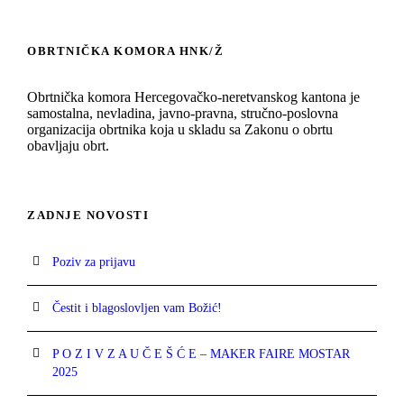
OBRTNIČKA KOMORA HNK/Ž
Obrtnička komora Hercegovačko-neretvanskog kantona je
samostalna, nevladina, javno-pravna, stručno-poslovna
organizacija obrtnika koja u skladu sa Zakonu o obrtu
obavljaju obrt.
ZADNJE NOVOSTI
Poziv za prijavu
Čestit i blagoslovljen vam Božić!
P O Z I V Z A U Č E Š Ć E – MAKER FAIRE MOSTAR
2025