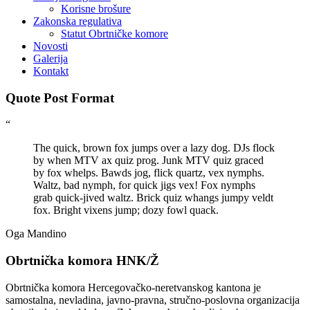
Korisne brošure
Zakonska regulativa
Statut Obrtničke komore
Novosti
Galerija
Kontakt
Quote Post Format
“
The quick, brown fox jumps over a lazy dog. DJs flock
by when MTV ax quiz prog. Junk MTV quiz graced
by fox whelps. Bawds jog, flick quartz, vex nymphs.
Waltz, bad nymph, for quick jigs vex! Fox nymphs
grab quick-jived waltz. Brick quiz whangs jumpy veldt
fox. Bright vixens jump; dozy fowl quack.
Oga Mandino
Obrtnička komora HNK/Ž
Obrtnička komora Hercegovačko-neretvanskog kantona je
samostalna, nevladina, javno-pravna, stručno-poslovna organizacija