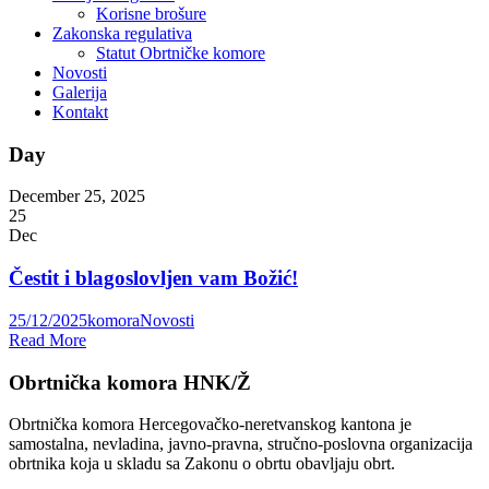
Korisne brošure
Zakonska regulativa
Statut Obrtničke komore
Novosti
Galerija
Kontakt
Day
December 25, 2025
25
Dec
Čestit i blagoslovljen vam Božić!
25/12/2025
komora
Novosti
Read More
Obrtnička komora HNK/Ž
Obrtnička komora Hercegovačko-neretvanskog kantona je
samostalna, nevladina, javno-pravna, stručno-poslovna organizacija
obrtnika koja u skladu sa Zakonu o obrtu obavljaju obrt.