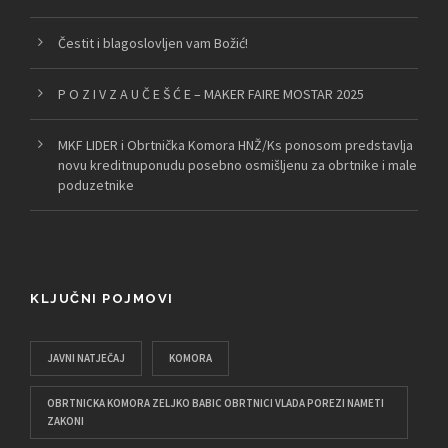
Čestit i blagoslovljen vam Božić!
P O Z I V Z A U Č E Š Ć E – MAKER FAIRE MOSTAR 2025
MKF LIDER i Obrtnička Komora HNŽ/Ks ponosom predstavlja
novu kreditnuponudu posebno osmišljenu za obrtnike i male
poduzetnike
KLJUČNI POJMOVI
JAVNI NATJEČAJ
KOMORA
OBRTNICKA KOMORA ZELJKO BABIC OBRTNICI VLADA POREZI NAMETI
ZAKONI