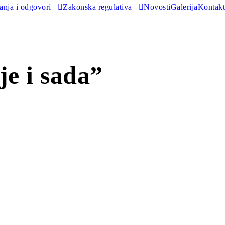
tanja i odgovori
Zakonska regulativa
Novosti
Galerija
Kontakt
je i sada”