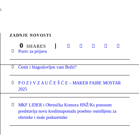
.
ZADNJE NOVOSTI
0
SHARES
Poziv za prijavu
Čestit i blagoslovljen vam Božić!
P O Z I V Z A U Č E Š Ć E – MAKER FAIRE MOSTAR
2025
MKF LIDER i Obrtnička Komora HNŽ/Ks ponosom
predstavlja novu kreditnuponudu posebno osmišljenu za
obrtnike i male poduzetnike