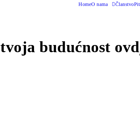
Home
O nama
Članstvo
Pi
tvoja budućnost ovd