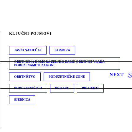
KLJUČNI POJMOVI
JAVNI NATJEČAJ
KOMORA
OBRTNICKA KOMORA ZELJKO BABIC OBRTNICI VLADA
POREZI NAMETI ZAKONI
NEXT
OBRTNIŠTVO
PODUZETNIČKE ZONE
PODUZETNIŠTVO
PRIJAVE
PROJEKTI
SJEDNICA