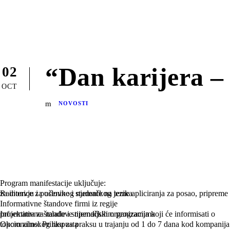
“Dan karijera – 
02
OCT
NOVOSTI
Program manifestacije uključuje:
Radionice za učenike i studente na teme apliciranja za posao, pripreme
za intervju i poslovnog njemačkog jezika
Informativne štandove firmi iz regije
Informativne štandove njemačkih organizacija koji će informisati o
projektima za mlade i stipendijskim programima
Opcionalno: Priliku za praksu u trajanju od 1 do 7 dana kod kompanija
tokom zimskog raspusta