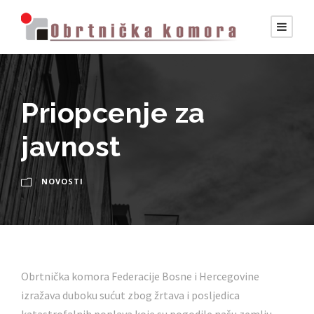
Priopcenje za
javnost
NOVOSTI
Obrtnička komora Federacije Bosne i Hercegovine
izražava duboku sućut zbog žrtava i posljedica