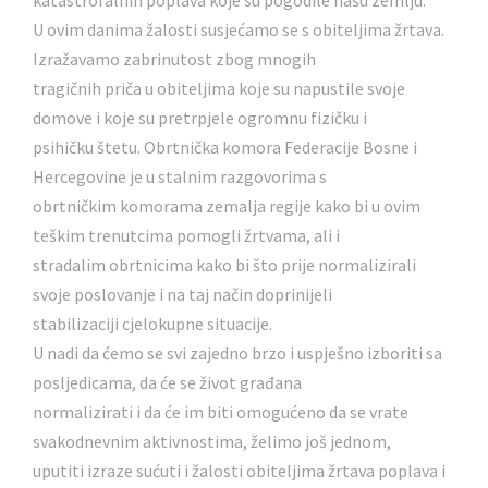
katastrofalnih poplava koje su pogodile našu zemlju.
U ovim danima žalosti susjećamo se s obiteljima žrtava.
Izražavamo zabrinutost zbog mnogih
tragičnih priča u obiteljima koje su napustile svoje
domove i koje su pretrpjele ogromnu fizičku i
psihičku štetu. Obrtnička komora Federacije Bosne i
Hercegovine je u stalnim razgovorima s
obrtničkim komorama zemalja regije kako bi u ovim
teškim trenutcima pomogli žrtvama, ali i
stradalim obrtnicima kako bi što prije normalizirali
svoje poslovanje i na taj način doprinijeli
stabilizaciji cjelokupne situacije.
U nadi da ćemo se svi zajedno brzo i uspješno izboriti sa
posljedicama, da će se život građana
normalizirati i da će im biti omogućeno da se vrate
svakodnevnim aktivnostima, želimo još jednom,
uputiti izraze sućuti i žalosti obiteljima žrtava poplava i