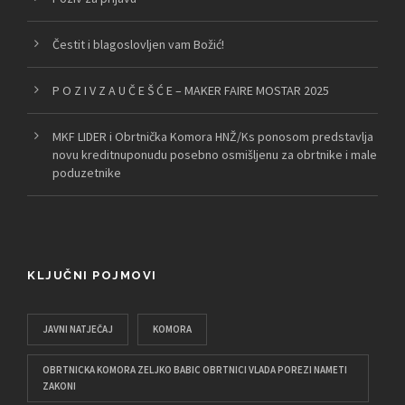
Čestit i blagoslovljen vam Božić!
P O Z I V Z A U Č E Š Ć E – MAKER FAIRE MOSTAR 2025
MKF LIDER i Obrtnička Komora HNŽ/Ks ponosom predstavlja
novu kreditnuponudu posebno osmišljenu za obrtnike i male
poduzetnike
KLJUČNI POJMOVI
JAVNI NATJEČAJ
KOMORA
OBRTNICKA KOMORA ZELJKO BABIC OBRTNICI VLADA POREZI NAMETI
ZAKONI