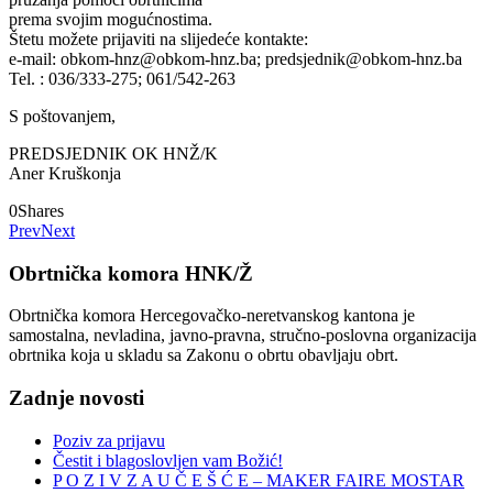
prema svojim mogućnostima.
Štetu možete prijaviti na slijedeće kontakte:
e-mail: obkom-hnz@obkom-hnz.ba; predsjednik@obkom-hnz.ba
Tel. : 036/333-275; 061/542-263
S poštovanjem,
PREDSJEDNIK OK HNŽ/K
Aner Kruškonja
0
Shares
Prev
Next
Obrtnička komora HNK/Ž
Obrtnička komora Hercegovačko-neretvanskog kantona je
samostalna, nevladina, javno-pravna, stručno-poslovna organizacija
obrtnika koja u skladu sa Zakonu o obrtu obavljaju obrt.
Zadnje novosti
Poziv za prijavu
Čestit i blagoslovljen vam Božić!
P O Z I V Z A U Č E Š Ć E – MAKER FAIRE MOSTAR