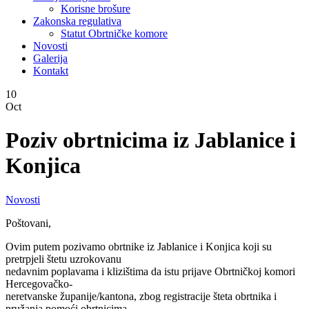
Korisne brošure
Zakonska regulativa
Statut Obrtničke komore
Novosti
Galerija
Kontakt
10
Oct
Poziv obrtnicima iz Jablanice i
Konjica
Novosti
Poštovani,
Ovim putem pozivamo obrtnike iz Jablanice i Konjica koji su
pretrpjeli štetu uzrokovanu
nedavnim poplavama i klizištima da istu prijave Obrtničkoj komori
Hercegovačko-
neretvanske županije/kantona, zbog registracije šteta obrtnika i
pružanja pomoći obrtnicima