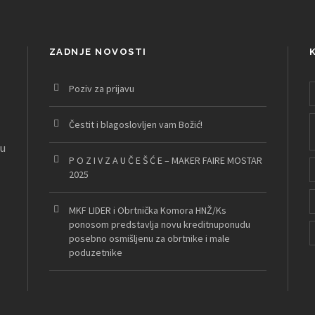
ZADNJE NOVOSTI
Poziv za prijavu
Čestit i blagoslovljen vam Božić!
nu
P O Z I V Z A U Č E Š Ć E – MAKER FAIRE MOSTAR
2025
MKF LIDER i Obrtnička Komora HNŽ/Ks
ponosom predstavlja novu kreditnuponudu
posebno osmišljenu za obrtnike i male
poduzetnike