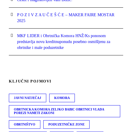
P O Z I V Z A U Č E Š Ć E – MAKER FAIRE MOSTAR
2025
MKF LIDER i Obrtnička Komora HNŽ/Ks ponosom
predstavlja novu kreditnuponudu posebno osmišljenu za
obrtnike i male poduzetnike
KLJUČNI POJMOVI
JAVNI NATJEČAJ
KOMORA
OBRTNICKA KOMORA ZELJKO BABIC OBRTNICI VLADA
POREZI NAMETI ZAKONI
OBRTNIŠTVO
PODUZETNIČKE ZONE