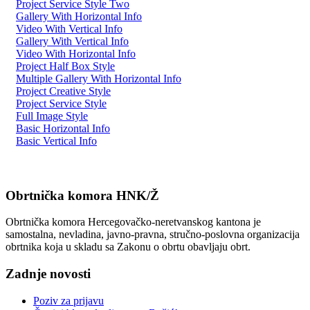
Project Service Style Two
Gallery With Horizontal Info
Video With Vertical Info
Gallery With Vertical Info
Video With Horizontal Info
Project Half Box Style
Multiple Gallery With Horizontal Info
Project Creative Style
Project Service Style
Full Image Style
Basic Horizontal Info
Basic Vertical Info
Obrtnička komora HNK/Ž
Obrtnička komora Hercegovačko-neretvanskog kantona je
samostalna, nevladina, javno-pravna, stručno-poslovna organizacija
obrtnika koja u skladu sa Zakonu o obrtu obavljaju obrt.
Zadnje novosti
Poziv za prijavu