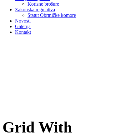
Korisne brošure
Zakonska regulativa
Statut Obrtničke komore
Novosti
Galerija
Kontakt
Grid With