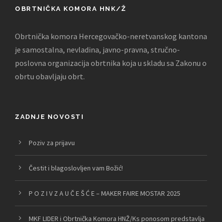
OBRTNIČKA KOMORA HNK/Ž
Obrtnička komora Hercegovačko-neretvanskog kantona
je samostalna, nevladina, javno-pravna, stručno-
poslovna organizacija obrtnika koja u skladu sa Zakonu o
obrtu obavljaju obrt.
ZADNJE NOVOSTI
Poziv za prijavu
Čestit i blagoslovljen vam Božić!
P O Z I V Z A U Č E Š Ć E – MAKER FAIRE MOSTAR 2025
MKF LIDER i Obrtnička Komora HNŽ/Ks ponosom predstavlja