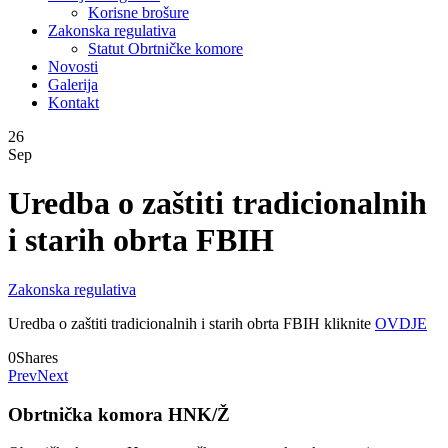
Korisne brošure
Zakonska regulativa
Statut Obrtničke komore
Novosti
Galerija
Kontakt
26
Sep
Uredba o zaštiti tradicionalnih
i starih obrta FBIH
Zakonska regulativa
Uredba o zaštiti tradicionalnih i starih obrta FBIH kliknite
OVDJE
0
Shares
Prev
Next
Obrtnička komora HNK/Ž