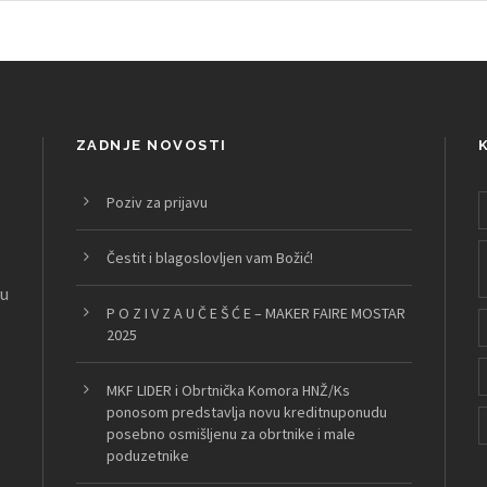
ZADNJE NOVOSTI
Poziv za prijavu
Čestit i blagoslovljen vam Božić!
nu
P O Z I V Z A U Č E Š Ć E – MAKER FAIRE MOSTAR
2025
MKF LIDER i Obrtnička Komora HNŽ/Ks
ponosom predstavlja novu kreditnuponudu
posebno osmišljenu za obrtnike i male
poduzetnike