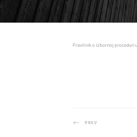
Pravilnik o izbornoj procedur
PREV