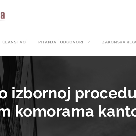
ČLANSTVO
PITANJA I ODGOVORI
ZAKONSKA REG
 o izbornoj procedu
im komorama kant