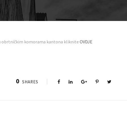
i u obrtničkim komorama kantona kliknite
OVDJE
0
SHARES