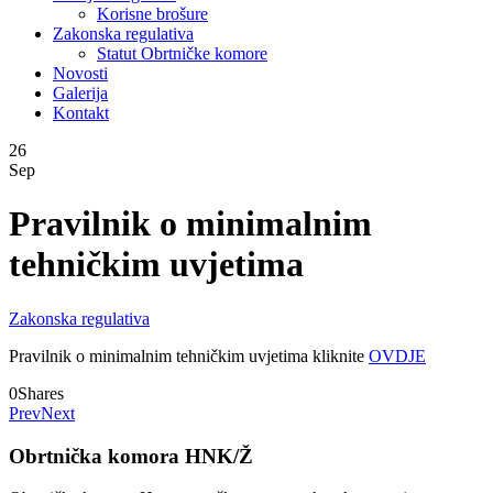
Korisne brošure
Zakonska regulativa
Statut Obrtničke komore
Novosti
Galerija
Kontakt
26
Sep
Pravilnik o minimalnim
tehničkim uvjetima
Zakonska regulativa
Pravilnik o minimalnim tehničkim uvjetima kliknite
OVDJE
0
Shares
Prev
Next
Obrtnička komora HNK/Ž