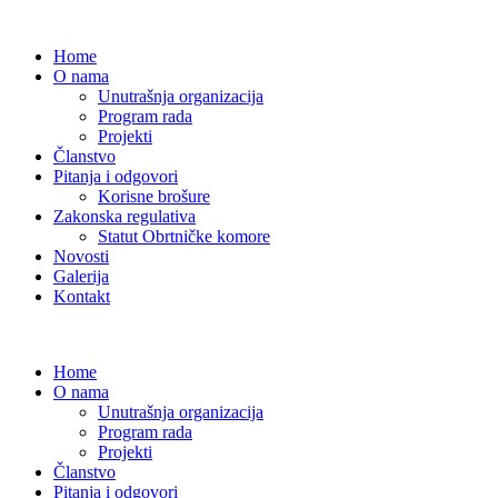
Home
O nama
Unutrašnja organizacija
Program rada
Projekti
Članstvo
Pitanja i odgovori
Korisne brošure
Zakonska regulativa
Statut Obrtničke komore
Novosti
Galerija
Kontakt
Home
O nama
Unutrašnja organizacija
Program rada
Projekti
Članstvo
Pitanja i odgovori