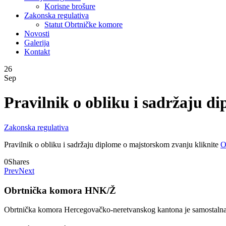
Korisne brošure
Zakonska regulativa
Statut Obrtničke komore
Novosti
Galerija
Kontakt
26
Sep
Pravilnik o obliku i sadržaju 
Zakonska regulativa
Pravilnik o obliku i sadržaju diplome o majstorskom zvanju kliknite
O
0
Shares
Prev
Next
Obrtnička komora HNK/Ž
Obrtnička komora Hercegovačko-neretvanskog kantona je samostalna, n