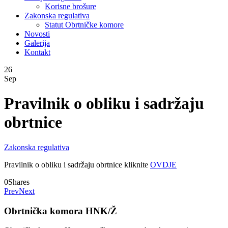
Korisne brošure
Zakonska regulativa
Statut Obrtničke komore
Novosti
Galerija
Kontakt
26
Sep
Pravilnik o obliku i sadržaju
obrtnice
Zakonska regulativa
Pravilnik o obliku i sadržaju obrtnice kliknite
OVDJE
0
Shares
Prev
Next
Obrtnička komora HNK/Ž