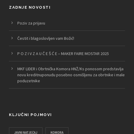
ZADNJE NOVOSTI
Poziv za prijavu
Čestit i blagoslovljen vam Božić!
P O Z I V Z A U Č E Š Ć E – MAKER FAIRE MOSTAR 2025
MKF LIDER i Obrtnička Komora HNŽ/Ks ponosom predstavlja
novu kreditnuponudu posebno osmišljenu za obrtnike i male
poduzetnike
KLJUČNI POJMOVI
JAVNI NATJEČAJ
KOMORA