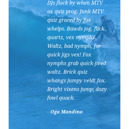
DJs flock by when MTV
ax quiz prog. Junk MTV
quiz graced by fox
whelps. Bawds jog, flick
quartz, vex nymphs.
Waltz, bad nymph, for
quick jigs vex! Fox
nymphs grab quick-jived
waltz. Brick quiz
whangs jumpy veldt fox.
Bright vixens jump; dozy
fowl quack.
Oga Mandino