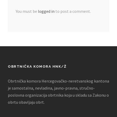
You must be
logged in
to post a comment.
OBRTNIČKA KOMORA HNK/Ž
Obrtnička komora Hercegovačko-neretvanskog kantona
je samostalna, nevladina, javno-pravna, stručno-
poslovna organizacija obrtnika koja u skladu sa Zakonu o
obrtu obavljaju obrt.