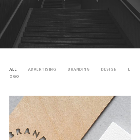
ALL
ADVERTISING
BRANDING
DESIGN
L
OGO