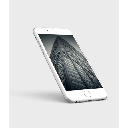
PROJECT HALF BOX STYLE TWO
Adver
/
Apps