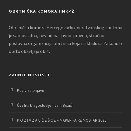
OBRTNIČKA KOMORA HNK/Ž
Obrtnička komora Hercegovačko-neretvanskog kantona
je samostalna, nevladina, javno-pravna, stručno-
poslovna organizacija obrtnika koja u skladu sa Zakonu o
obrtu obavljaju obrt.
ZADNJE NOVOSTI
Poziv za prijavu
Čestit i blagoslovljen vam Božić!
P O Z I V Z A U Č E Š Ć E – MAKER FAIRE MOSTAR 2025